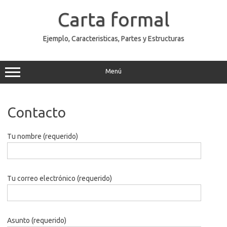
Saltar
al
Carta formal
contenido
Ejemplo, Caracteristicas, Partes y Estructuras
Menú
Contacto
Tu nombre (requerido)
Tu correo electrónico (requerido)
Asunto (requerido)